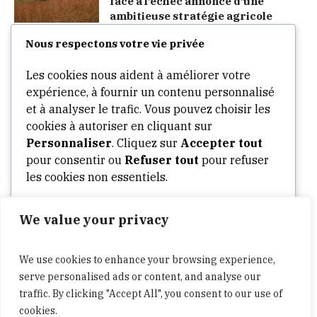
face à l’échec annoncé d’une
ambitieuse stratégie agricole
Nous respectons votre vie privée
Categories
Les cookies nous aident à améliorer votre
expérience, à fournir un contenu personnalisé
Arts
et à analyser le trafic. Vous pouvez choisir les
cookies à autoriser en cliquant sur
Culture
Personnaliser
. Cliquez sur
Accepter tout
Opinion
pour consentir ou
Refuser tout
pour refuser
Stories
les cookies non essentiels.
Tech
We value your privacy
Personnaliser
World
Politics
We use cookies to enhance your browsing experience,
Tout refuser
Business
serve personalised ads or content, and analyse our
traffic. By clicking "Accept All", you consent to our use of
cookies.