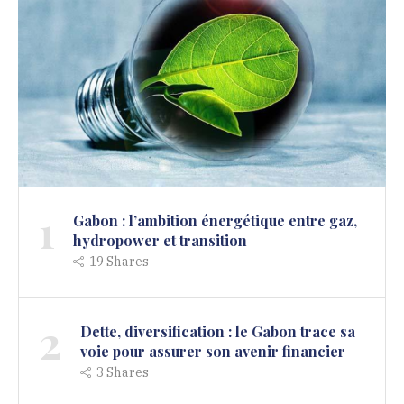
1
Gabon : l’ambition énergétique entre gaz,
hydropower et transition
19
Shares
2
Dette, diversification : le Gabon trace sa
voie pour assurer son avenir financier
3
Shares