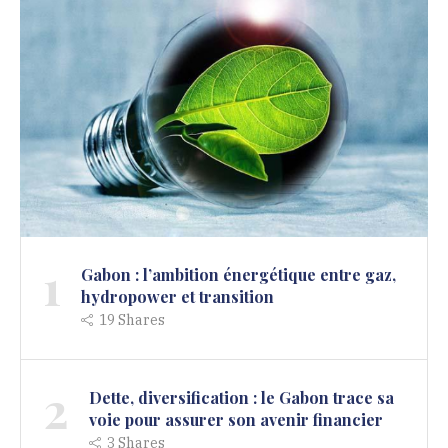
1
Gabon : l’ambition énergétique entre gaz,
hydropower et transition
19
Shares
2
Dette, diversification : le Gabon trace sa
voie pour assurer son avenir financier
3
Shares