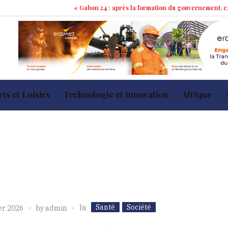
« Gabon 24 : après la formation du gouvernement, cap sur les 
ts et Loisirs
Technologie et Innovation
Afrique
Santé
Société
In
er 2026
by
admin