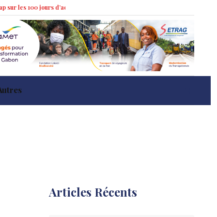
100 jours d’action »
Marché immobilier à Libreville : tendances récentes e
Autres
Articles Récents