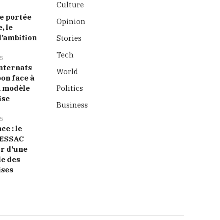
Culture
 portée
Opinion
, le
l’ambition
Stories
Tech
5
nternats
World
bon face à
n modèle
Politics
ise
Business
5
ce : le
ESSAC
ir d’une
le des
ises