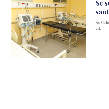
Se s
sant
Au Gabo
vit.