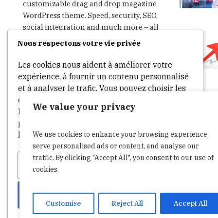
customizable drag and drop magazine
WordPress theme. Speed, security, SEO,
social integration and much more – all
in one theme. Start writing, publishing,
Nous respectons votre vie privée
advertising and sharing in minutes.
Les cookies nous aident à améliorer votre
expérience, à fournir un contenu personnalisé
et à analyser le trafic. Vous pouvez choisir les
cookies à autoriser en cliquant sur
We value your privacy
Personnaliser
. Cliquez sur
Accepter tout
pour consentir ou
Refuser tout
pour refuser
We use cookies to enhance your browsing experience,
les cookies non essentiels.
serve personalised ads or content, and analyse our
traffic. By clicking "Accept All", you consent to our use of
Personnaliser
Tout refuser
cookies.
Tout accepter
Customise
Reject All
Accept All