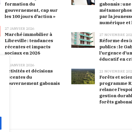
formation du
gabonais : une
gouvernement, cap sur
métamorphose
les 100 jours d’action »
par la jeunesse
numérique et 
27 JANVIER 2026
Marché immobilier à
27 NOVEMBRE 202
Libreville : tendances
Réforme des i
récentes et impacts
publics : le Ga
sociaux en 2026
l’urgence d’u
éducatif en cr
27 JANVIER 2026
Activités et décisions
21 NOVEMBRE 202
récentes du
Forêts et scien
gouvernement gabonais
programme R
relance l’espo
gestion durab
forêts gabona