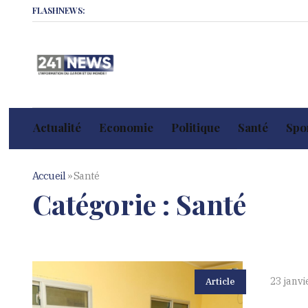
FLASHNEWS:
Actualité
Economie
Politique
Santé
Spor
Accueil
»
Santé
Catégorie :
Santé
23 janvi
Article