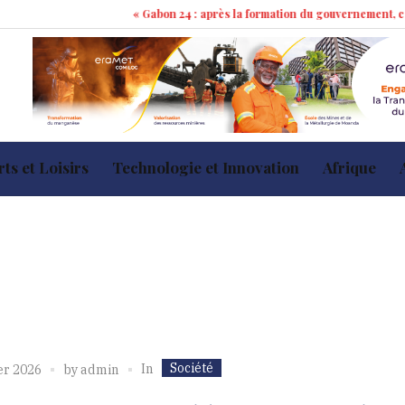
« Gabon 24 : après la formation du gouvernement, cap sur les 1
ts et Loisirs
Technologie et Innovation
Afrique
Société
In
er 2026
by
admin