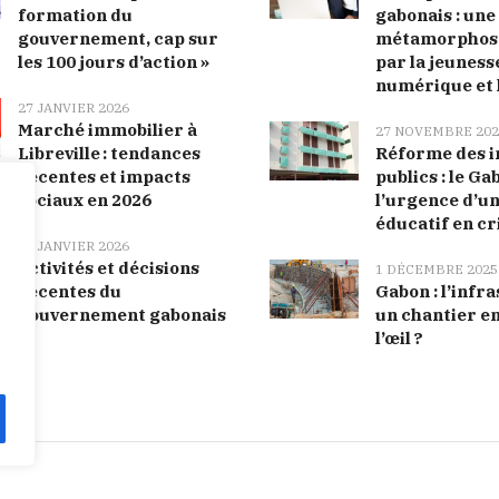
formation du
gabonais : une
gouvernement, cap sur
métamorphose
les 100 jours d’action »
par la jeunesse
numérique et 
27 JANVIER 2026
Marché immobilier à
27 NOVEMBRE 202
Libreville : tendances
Réforme des i
récentes et impacts
publics : le Ga
sociaux en 2026
l’urgence d’u
éducatif en cr
27 JANVIER 2026
Activités et décisions
1 DÉCEMBRE 2025
récentes du
Gabon : l’infr
gouvernement gabonais
un chantier e
l’œil ?