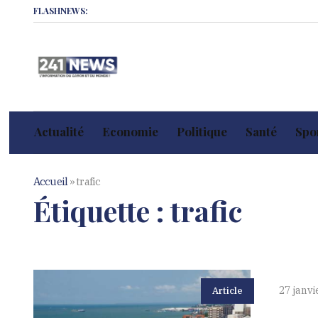
FLASHNEWS:
Actualité
Economie
Politique
Santé
Spor
Accueil
»
trafic
Étiquette :
trafic
27 janvi
Article