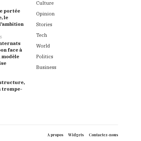
Culture
 portée
Opinion
, le
l’ambition
Stories
Tech
5
nternats
World
bon face à
n modèle
Politics
ise
Business
astructure,
n trompe-
A propos
Widgets
Contactez-nous