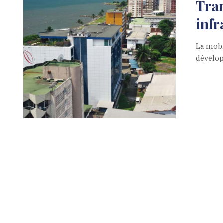
Tran
infr
La mobi
dévelop