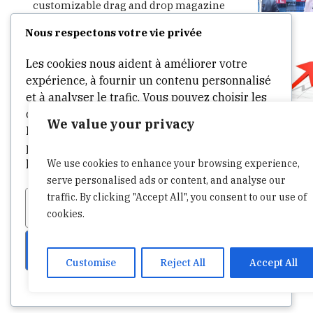
customizable drag and drop magazine
WordPress theme. Speed, security, SEO,
Nous respectons votre vie privée
social integration and much more – all
in one theme. Start writing, publishing,
Les cookies nous aident à améliorer votre
advertising and sharing in minutes.
expérience, à fournir un contenu personnalisé
et à analyser le trafic. Vous pouvez choisir les
cookies à autoriser en cliquant sur
We value your privacy
Personnaliser
. Cliquez sur
Accepter tout
pour consentir ou
Refuser tout
pour refuser
We use cookies to enhance your browsing experience,
les cookies non essentiels.
serve personalised ads or content, and analyse our
traffic. By clicking "Accept All", you consent to our use of
Personnaliser
Tout refuser
cookies.
Tout accepter
Customise
Reject All
Accept All
Propulsé par
241News © 2025 / All Rights Reserved