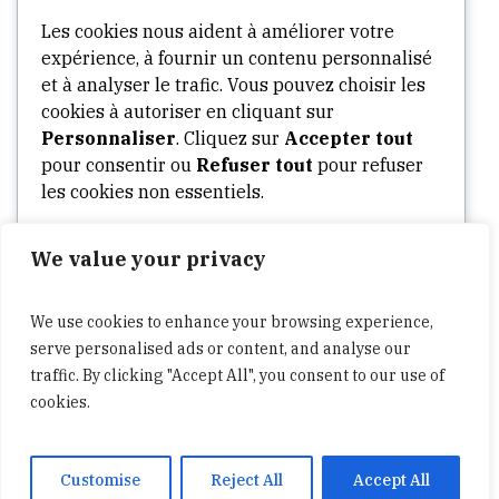
Categories
Les cookies nous aident à améliorer votre
expérience, à fournir un contenu personnalisé
Arts
et à analyser le trafic. Vous pouvez choisir les
cookies à autoriser en cliquant sur
Culture
Personnaliser
. Cliquez sur
Accepter tout
Opinion
pour consentir ou
Refuser tout
pour refuser
Stories
les cookies non essentiels.
Tech
We value your privacy
Personnaliser
World
Politics
We use cookies to enhance your browsing experience,
Tout refuser
Business
serve personalised ads or content, and analyse our
traffic. By clicking "Accept All", you consent to our use of
cookies.
Tout accepter
A propos
Widgets
Contactez-nous
Propulsé par
Customise
Reject All
Accept All
241News © 2025 / All Rights Reserved