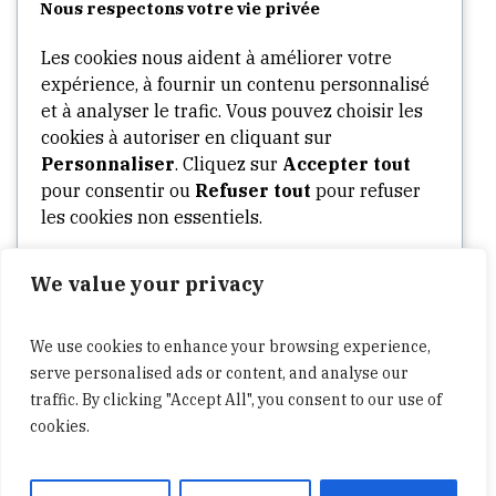
Nous respectons votre vie privée
Categories
Les cookies nous aident à améliorer votre
expérience, à fournir un contenu personnalisé
Arts
et à analyser le trafic. Vous pouvez choisir les
cookies à autoriser en cliquant sur
Culture
Personnaliser
. Cliquez sur
Accepter tout
Opinion
pour consentir ou
Refuser tout
pour refuser
Stories
les cookies non essentiels.
Tech
We value your privacy
Personnaliser
World
Politics
We use cookies to enhance your browsing experience,
Tout refuser
Business
serve personalised ads or content, and analyse our
traffic. By clicking "Accept All", you consent to our use of
cookies.
Tout accepter
A propos
Widgets
Contactez-nous