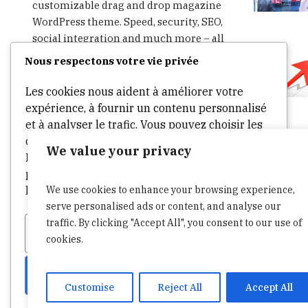
customizable drag and drop magazine
WordPress theme. Speed, security, SEO,
social integration and much more – all
in one theme. Start writing, publishing,
Nous respectons votre vie privée
advertising and sharing in minutes.
Les cookies nous aident à améliorer votre
expérience, à fournir un contenu personnalisé
et à analyser le trafic. Vous pouvez choisir les
cookies à autoriser en cliquant sur
We value your privacy
Personnaliser
. Cliquez sur
Accepter tout
pour consentir ou
Refuser tout
pour refuser
We use cookies to enhance your browsing experience,
les cookies non essentiels.
serve personalised ads or content, and analyse our
traffic. By clicking "Accept All", you consent to our use of
Personnaliser
Tout refuser
cookies.
Tout accepter
Customise
Reject All
Accept All