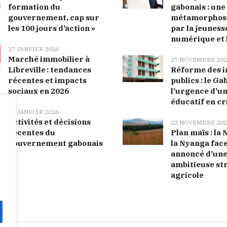
formation du
gabonais : une
gouvernement, cap sur
métamorphose
les 100 jours d’action »
par la jeunesse
numérique et 
27 JANVIER 2026
Marché immobilier à
27 NOVEMBRE 202
Libreville : tendances
Réforme des i
récentes et impacts
publics : le Ga
sociaux en 2026
l’urgence d’u
éducatif en cr
27 JANVIER 2026
Activités et décisions
22 NOVEMBRE 202
récentes du
Plan maïs : la
gouvernement gabonais
la Nyanga face
annoncé d’un
ambitieuse st
agricole