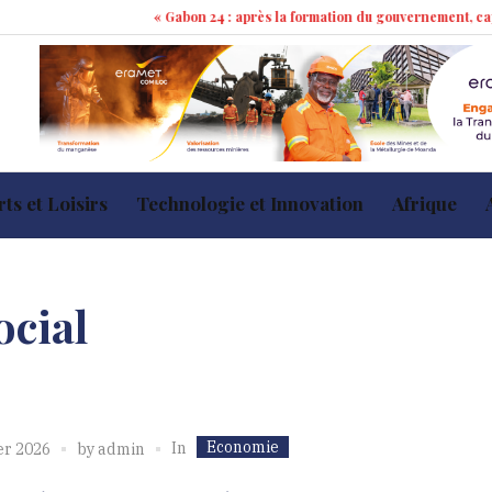
« Gabon 24 : après la formation du gouvernement, cap sur les 100 
ts et Loisirs
Technologie et Innovation
Afrique
ocial
Economie
In
er 2026
by
admin