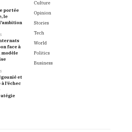
Culture
 portée
Opinion
, le
l’ambition
Stories
Tech
5
nternats
World
bon face à
n modèle
Politics
ise
Business
5
 Ngounié et
 à l’échec
e
ratégie