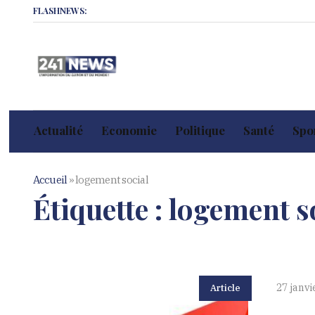
FLASHNEWS:
Actualité
Economie
Politique
Santé
Spor
Accueil
»
logement social
Étiquette :
logement s
27 janvi
Article