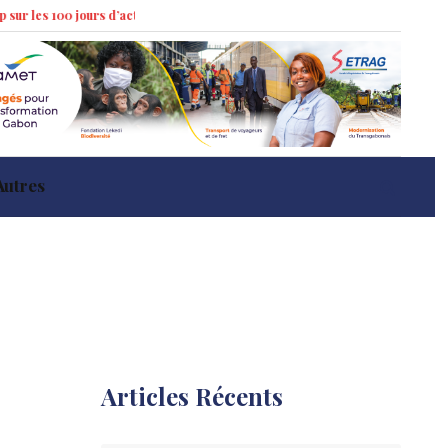
jours d’action »
Marché immobilier à Libreville : tendances récentes et i
Autres
Articles Récents