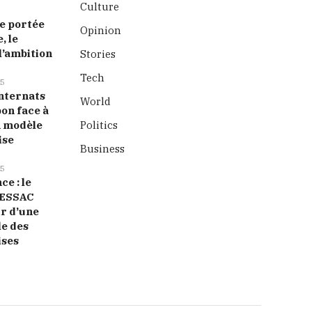
Culture
 portée
Opinion
, le
l’ambition
Stories
Tech
5
nternats
World
bon face à
n modèle
Politics
ise
Business
5
ce : le
ESSAC
ir d’une
le des
ises