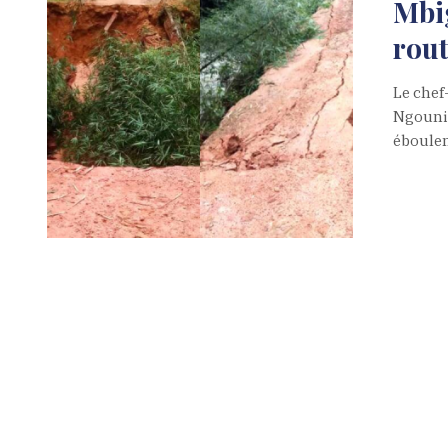
Mbig
rou
Le chef
Ngounié
éboule