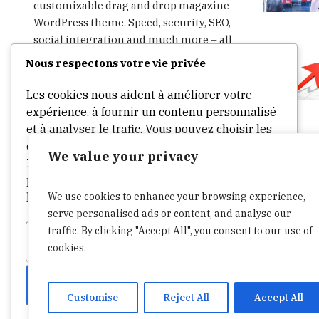
customizable drag and drop magazine
WordPress theme. Speed, security, SEO,
social integration and much more – all
in one theme. Start writing, publishing,
Nous respectons votre vie privée
advertising and sharing in minutes.
Les cookies nous aident à améliorer votre
expérience, à fournir un contenu personnalisé
et à analyser le trafic. Vous pouvez choisir les
cookies à autoriser en cliquant sur
We value your privacy
Personnaliser
. Cliquez sur
Accepter tout
pour consentir ou
Refuser tout
pour refuser
We use cookies to enhance your browsing experience,
les cookies non essentiels.
serve personalised ads or content, and analyse our
traffic. By clicking "Accept All", you consent to our use of
Personnaliser
Tout refuser
cookies.
Tout accepter
Customise
Reject All
Accept All