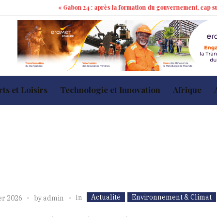
« Gabon 24 : après la formation du gouvernement, cap sur les 100 jo
ts et Loisirs
Technologie et Innovation
Afrique
Actualité
Environnement & Climat
In
er 2026
by
admin