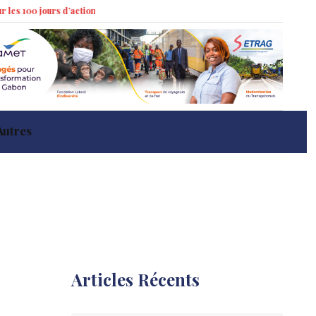
urs d’action »
Marché immobilier à Libreville : tendances récentes et imp
Autres
Articles Récents