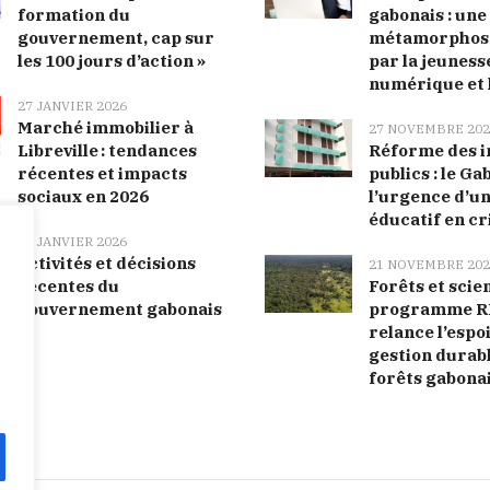
formation du
gabonais : une
gouvernement, cap sur
métamorphose
les 100 jours d’action »
par la jeunesse
numérique et 
27 JANVIER 2026
Marché immobilier à
27 NOVEMBRE 202
Libreville : tendances
Réforme des i
récentes et impacts
publics : le Ga
sociaux en 2026
l’urgence d’u
éducatif en cr
27 JANVIER 2026
Activités et décisions
21 NOVEMBRE 202
récentes du
Forêts et scien
gouvernement gabonais
programme R
relance l’espo
gestion durab
forêts gabona