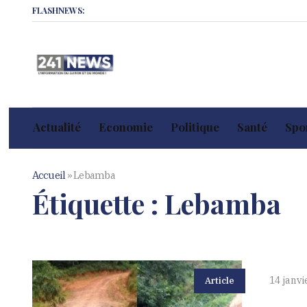
FLASHNEWS:
Actualité
Economie
Politique
Santé
Spor
Accueil
»
Lebamba
Étiquette :
Lebamba
14 janvi
Article