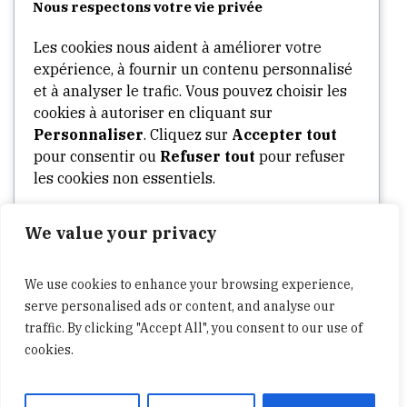
Nous respectons votre vie privée
Categories
Les cookies nous aident à améliorer votre
expérience, à fournir un contenu personnalisé
Arts
et à analyser le trafic. Vous pouvez choisir les
cookies à autoriser en cliquant sur
Culture
Personnaliser
. Cliquez sur
Accepter tout
Opinion
pour consentir ou
Refuser tout
pour refuser
Stories
les cookies non essentiels.
Tech
We value your privacy
Personnaliser
World
Politics
We use cookies to enhance your browsing experience,
Tout refuser
Business
serve personalised ads or content, and analyse our
traffic. By clicking "Accept All", you consent to our use of
cookies.
Tout accepter
A propos
Widgets
Contactez-nous