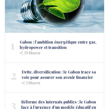
1
Gabon : l’ambition énergétique entre gaz,
hydropower et transition
19
Shares
2
Dette, diversification : le Gabon trace sa
voie pour assurer son avenir financier
3
Shares
3
Réforme des internats publics : le Gabon
face à l’urgence d’un modèle éducatif en