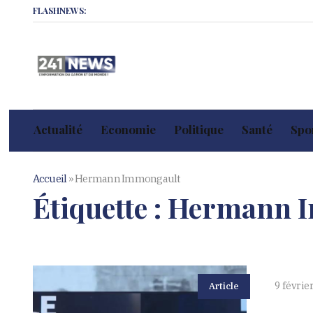
FLASHNEWS:
Actualité
Economie
Politique
Santé
Spor
Accueil
»
Hermann Immongault
Étiquette :
Hermann 
9 févrie
Article