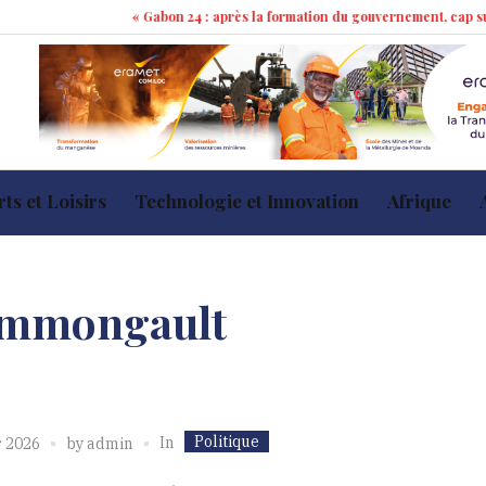
« Gabon 24 : après la formation du gouvernement, cap sur les 100 jo
ts et Loisirs
Technologie et Innovation
Afrique
Immongault
Politique
In
r 2026
by
admin