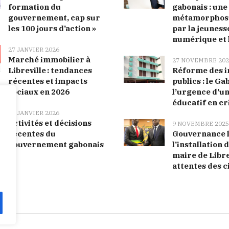
formation du
gabonais : une
gouvernement, cap sur
métamorphose
les 100 jours d’action »
par la jeunesse
numérique et 
27 JANVIER 2026
Marché immobilier à
27 NOVEMBRE 202
Libreville : tendances
Réforme des i
récentes et impacts
publics : le Ga
sociaux en 2026
l’urgence d’u
éducatif en cr
27 JANVIER 2026
Activités et décisions
9 NOVEMBRE 2025
récentes du
Gouvernance l
gouvernement gabonais
l’installation
maire de Librev
attentes des c