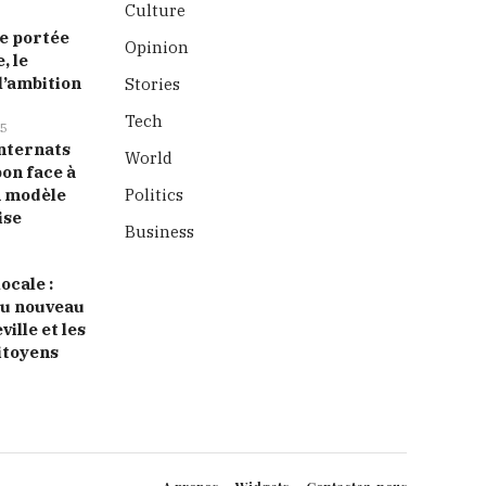
Culture
 portée
Opinion
, le
l’ambition
Stories
Tech
5
nternats
World
bon face à
n modèle
Politics
ise
Business
ocale :
 du nouveau
ille et les
itoyens