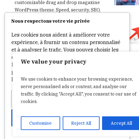
customizable drag and drop magazine
WordPress theme. Speed, security, SEO,
social integration and much more – all
Nous respectons votre vie privée
in one theme. Start writing, publishing,
advertising and sharing in minutes.
Les cookies nous aident à améliorer votre
expérience, à fournir un contenu personnalisé
et à analyser le trafic. Vous pouvez choisir les
cookies à autoriser en cliquant sur
We value your privacy
Personnaliser
. Cliquez sur
Accepter tout
pour consentir ou
Refuser tout
pour refuser
We use cookies to enhance your browsing experience,
les cookies non essentiels.
serve personalised ads or content, and analyse our
traffic. By clicking "Accept All", you consent to our use of
Personnaliser
Tout refuser
cookies.
Tout accepter
Customise
Reject All
Accept All
Propulsé par