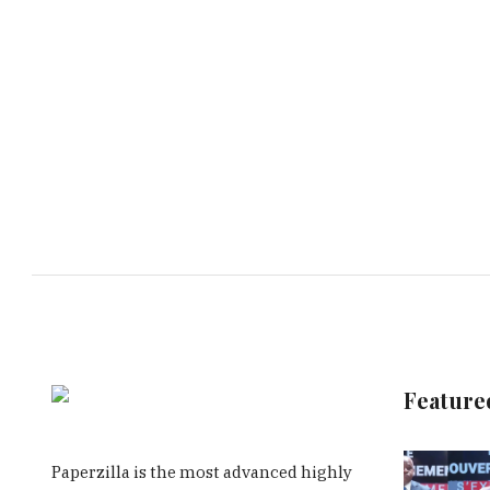
Feature
Paperzilla is the most advanced highly