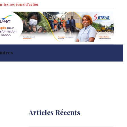
urs d’action »
Marché immobilier à Libreville : tendances récentes et imp
Autres
Articles Récents