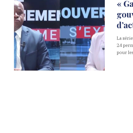
« Ga
gouv
d’ac
La séri
24 perm
pour le