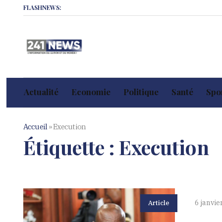
FLASHNEWS:
Actualité
Economie
Politique
Santé
Spor
Accueil
»
Execution
Étiquette :
Execution
6 janvie
Article