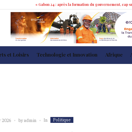
« Gabon 24 : après la formation du gouvernement, cap sur les 100 
ts et Loisirs
Technologie et Innovation
Afrique
Politique
In
r 2026
by
admin