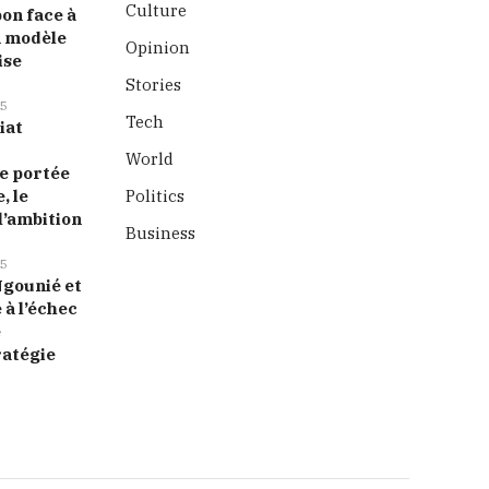
Culture
bon face à
n modèle
Opinion
ise
Stories
5
Tech
iat
World
 portée
, le
Politics
l’ambition
Business
5
 Ngounié et
 à l’échec
e
ratégie