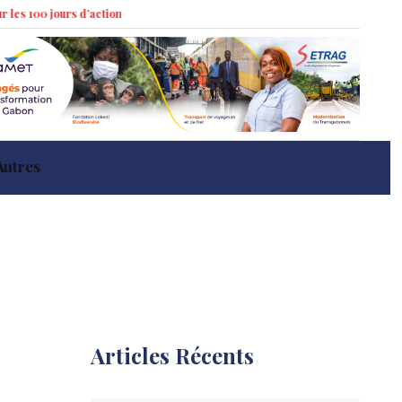
jours d’action »
Marché immobilier à Libreville : tendances récentes et i
Autres
Articles Récents