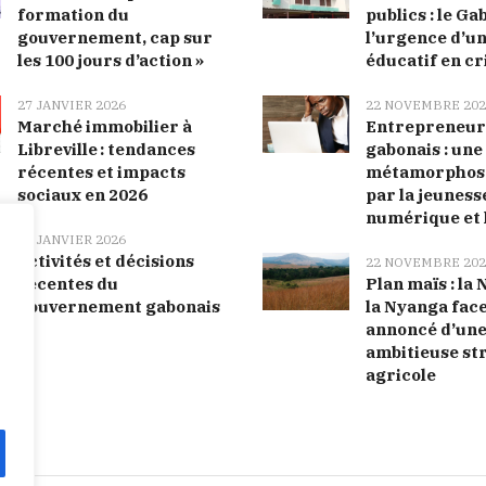
formation du
publics : le Ga
gouvernement, cap sur
l’urgence d’u
les 100 jours d’action »
éducatif en cr
27 JANVIER 2026
22 NOVEMBRE 202
Marché immobilier à
Entrepreneur
Libreville : tendances
gabonais : une
récentes et impacts
métamorphose
sociaux en 2026
par la jeunesse
numérique et 
27 JANVIER 2026
Activités et décisions
22 NOVEMBRE 202
récentes du
Plan maïs : la
gouvernement gabonais
la Nyanga face
annoncé d’un
ambitieuse st
agricole