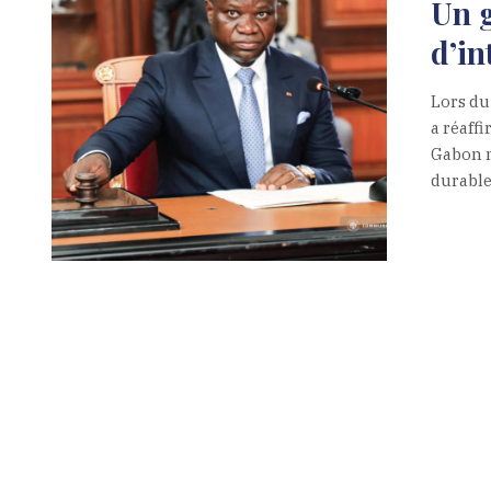
Un 
d’in
Lors du
a réaff
Gabon n
durable