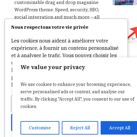
customizable drag and drop magazine
WordPress theme. Speed, security, SEO,
social integration and much more – all
in one theme. Start writing, publishing,
Nous respectons votre vie privée
advertising and sharing in minutes.
Les cookies nous aident à améliorer votre
expérience, à fournir un contenu personnalisé
et à analyser le trafic. Vous pouvez choisir les
cookies à autoriser en cliquant sur
We value your privacy
Personnaliser
. Cliquez sur
Accepter tout
pour consentir ou
Refuser tout
pour refuser
We use cookies to enhance your browsing experience,
les cookies non essentiels.
serve personalised ads or content, and analyse our
traffic. By clicking "Accept All", you consent to our use of
Personnaliser
Tout refuser
cookies.
Tout accepter
Customise
Reject All
Accept All