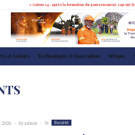
« Gabon 24 : après la formation du gouvernement, cap sur les 100 jou
ts et Loisirs
Technologie et Innovation
Afrique
NTS
Société
In
r 2026
by
admin