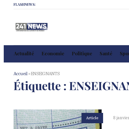
FLASHNEWS:
Actualité
Economie
Politique
Santé
Spor
Accueil
»
ENSEIGNANTS
Étiquette :
ENSEIGNA
8 janvie
Article