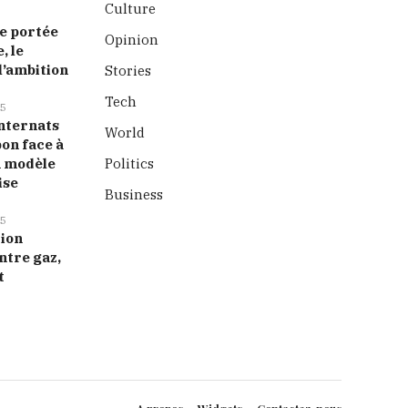
Culture
 portée
Opinion
, le
l’ambition
Stories
Tech
5
nternats
World
bon face à
n modèle
Politics
ise
Business
5
tion
ntre gaz,
t