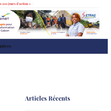
rs d’action »
Marché immobilier à Libreville : tendances récentes et impa
Autres
Articles Récents