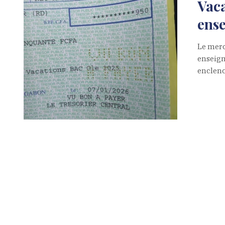
Vaca
ens
Le merc
enseign
enclenc