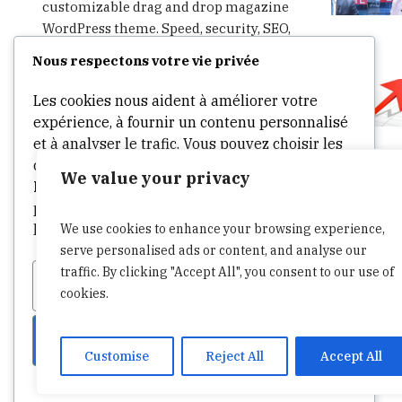
customizable drag and drop magazine
WordPress theme. Speed, security, SEO,
social integration and much more – all
Nous respectons votre vie privée
in one theme. Start writing, publishing,
advertising and sharing in minutes.
Les cookies nous aident à améliorer votre
expérience, à fournir un contenu personnalisé
et à analyser le trafic. Vous pouvez choisir les
cookies à autoriser en cliquant sur
We value your privacy
Personnaliser
. Cliquez sur
Accepter tout
pour consentir ou
Refuser tout
pour refuser
We use cookies to enhance your browsing experience,
les cookies non essentiels.
serve personalised ads or content, and analyse our
traffic. By clicking "Accept All", you consent to our use of
Personnaliser
Tout refuser
cookies.
Tout accepter
Customise
Reject All
Accept All
Propulsé par