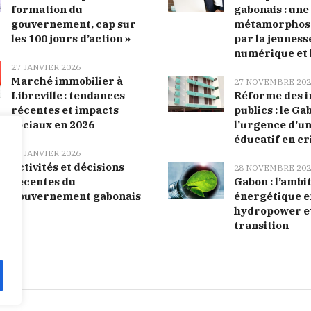
formation du
gabonais : une
gouvernement, cap sur
métamorphose
les 100 jours d’action »
par la jeunesse
numérique et 
27 JANVIER 2026
Marché immobilier à
27 NOVEMBRE 202
Libreville : tendances
Réforme des i
récentes et impacts
publics : le Ga
sociaux en 2026
l’urgence d’u
éducatif en cr
27 JANVIER 2026
Activités et décisions
28 NOVEMBRE 202
récentes du
Gabon : l’ambi
gouvernement gabonais
énergétique e
hydropower e
transition