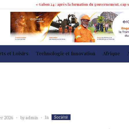
« Gabon 24 : après la formation du gouvernement, cap sur les 100 j
ts et Loisirs
Technologie et Innovation
Afrique
Société
In
er 2026
by
admin