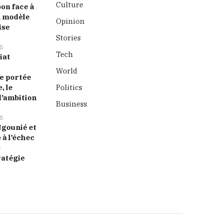
Culture
bon face à
n modèle
Opinion
ise
Stories
5
Tech
iat
World
 portée
, le
Politics
l’ambition
Business
5
 Ngounié et
 à l’échec
e
ratégie