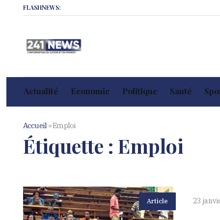
FLASHNEWS:
Actualité
Economie
Politique
Santé
Spor
Accueil
»
Emploi
Étiquette :
Emploi
23 janvi
Article