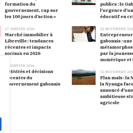
formation du
publics : le Ga
gouvernement, cap sur
l’urgence d’u
les 100 jours d’action »
éducatif en cr
27 JANVIER 2026
22 NOVEMBRE 202
Marché immobilier à
Entrepreneur
Libreville : tendances
gabonais : une
récentes et impacts
métamorphose
sociaux en 2026
par la jeunesse
numérique et 
27 JANVIER 2026
Activités et décisions
22 NOVEMBRE 202
récentes du
Plan maïs : la
gouvernement gabonais
la Nyanga face
annoncé d’un
ambitieuse st
agricole