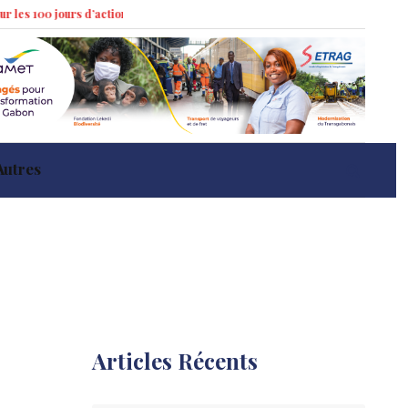
ours d’action »
Marché immobilier à Libreville : tendances récentes et imp
Autres
Articles Récents