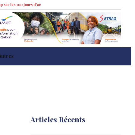
0 jours d’action »
Marché immobilier à Libreville : tendances récentes et 
Autres
Articles Récents