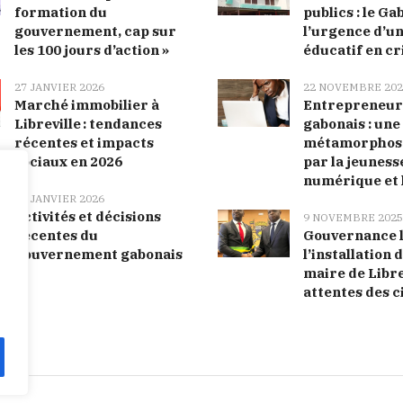
formation du
publics : le Ga
gouvernement, cap sur
l’urgence d’u
les 100 jours d’action »
éducatif en cr
27 JANVIER 2026
22 NOVEMBRE 202
Marché immobilier à
Entrepreneur
Libreville : tendances
gabonais : une
récentes et impacts
métamorphose
sociaux en 2026
par la jeunesse
numérique et 
27 JANVIER 2026
Activités et décisions
9 NOVEMBRE 2025
récentes du
Gouvernance l
gouvernement gabonais
l’installation
maire de Librev
attentes des c