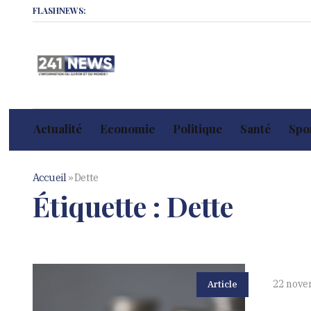
FLASHNEWS:
Actualité
Economie
Politique
Santé
Spor
Accueil
»
Dette
Étiquette :
Dette
22 nove
Article