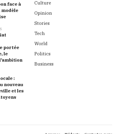
Culture
bon face à
n modèle
Opinion
ise
Stories
5
Tech
iat
World
 portée
, le
Politics
l’ambition
Business
ocale :
 du nouveau
ille et les
itoyens