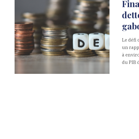
Fina
dett
gab
Le défi
un rapp
à envir
du PIB d