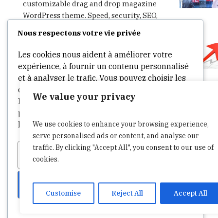
customizable drag and drop magazine
WordPress theme. Speed, security, SEO,
social integration and much more – all
Nous respectons votre vie privée
in one theme. Start writing, publishing,
advertising and sharing in minutes.
Les cookies nous aident à améliorer votre
expérience, à fournir un contenu personnalisé
et à analyser le trafic. Vous pouvez choisir les
cookies à autoriser en cliquant sur
We value your privacy
Personnaliser
. Cliquez sur
Accepter tout
pour consentir ou
Refuser tout
pour refuser
We use cookies to enhance your browsing experience,
les cookies non essentiels.
serve personalised ads or content, and analyse our
traffic. By clicking "Accept All", you consent to our use of
Personnaliser
Tout refuser
cookies.
Tout accepter
Customise
Reject All
Accept All
Propulsé par