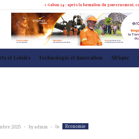
« Gabon 24 : après la formation du gouvernement, cap sur les 10
ts et Loisirs
Technologie et Innovation
Afrique
Economie
In
mbre 2025
by
admin