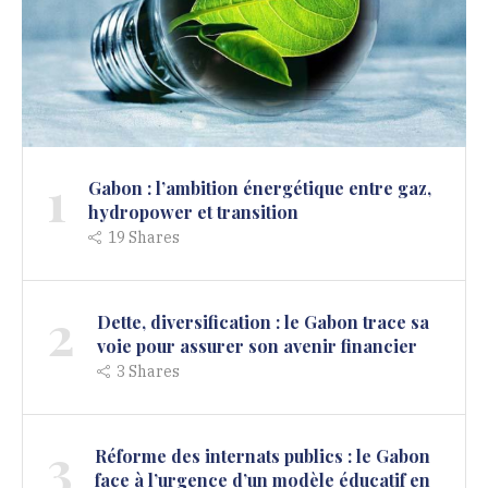
1
Gabon : l’ambition énergétique entre gaz,
hydropower et transition
19
Shares
2
Dette, diversification : le Gabon trace sa
voie pour assurer son avenir financier
3
Shares
3
Réforme des internats publics : le Gabon
face à l’urgence d’un modèle éducatif en